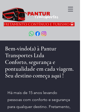
PANTUR
Transportes
FRETAMENTO CONTÍNUO E TURISMO 🚍
Bem-vindo(a) à Pantur
Transportes Ltda
Conforto, segurança e
pontualidade em cada viagem.
Seu destino começa aqui !
Há mais de 15 anos levando
pessoas com conforto e segurança
para qualquer destino. Fretamento,